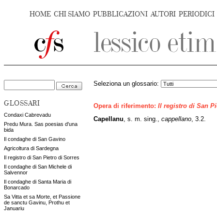
HOME
CHI SIAMO
PUBBLICAZIONI
AUTORI
PERIODICI
Seleziona un glossario:
GLOSSARI
Opera di riferimento:
Il registro di San P
Condaxi Cabrevadu
Capellanu
, s. m. sing.,
cappellano
, 3.2.
Predu Mura. Sas poesias d'una
bida
Il condaghe di San Gavino
Agricoltura di Sardegna
Il registro di San Pietro di Sorres
Il condaghe di San Michele di
Salvennor
Il condaghe di Santa Maria di
Bonarcado
Sa Vitta et sa Morte, et Passione
de sanctu Gavinu, Prothu et
Januariu