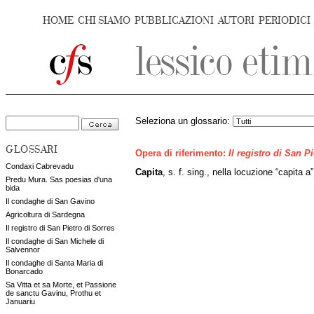
HOME
CHI SIAMO
PUBBLICAZIONI
AUTORI
PERIODICI
Seleziona un glossario:
GLOSSARI
Opera di riferimento:
Il registro di San P
Condaxi Cabrevadu
Capita
, s. f. sing., nella locuzione “capita a
Predu Mura. Sas poesias d'una
bida
Il condaghe di San Gavino
Agricoltura di Sardegna
Il registro di San Pietro di Sorres
Il condaghe di San Michele di
Salvennor
Il condaghe di Santa Maria di
Bonarcado
Sa Vitta et sa Morte, et Passione
de sanctu Gavinu, Prothu et
Januariu