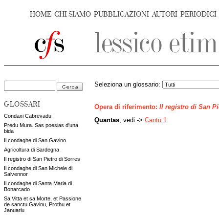
HOME
CHI SIAMO
PUBBLICAZIONI
AUTORI
PERIODICI
Seleziona un glossario:
GLOSSARI
Opera di riferimento:
Il registro di San P
Condaxi Cabrevadu
Quantas
, vedi ->
Cantu 1
.
Predu Mura. Sas poesias d'una
bida
Il condaghe di San Gavino
Agricoltura di Sardegna
Il registro di San Pietro di Sorres
Il condaghe di San Michele di
Salvennor
Il condaghe di Santa Maria di
Bonarcado
Sa Vitta et sa Morte, et Passione
de sanctu Gavinu, Prothu et
Januariu