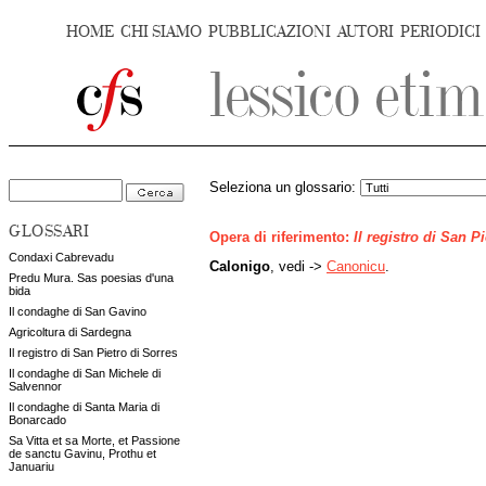
HOME
CHI SIAMO
PUBBLICAZIONI
AUTORI
PERIODICI
Seleziona un glossario:
GLOSSARI
Opera di riferimento:
Il registro di San P
Condaxi Cabrevadu
Calonigo
, vedi ->
Canonicu
.
Predu Mura. Sas poesias d'una
bida
Il condaghe di San Gavino
Agricoltura di Sardegna
Il registro di San Pietro di Sorres
Il condaghe di San Michele di
Salvennor
Il condaghe di Santa Maria di
Bonarcado
Sa Vitta et sa Morte, et Passione
de sanctu Gavinu, Prothu et
Januariu