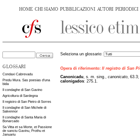
HOME
CHI SIAMO
PUBBLICAZIONI
AUTORI
PERIODICI
Seleziona un glossario:
GLOSSARI
Opera di riferimento:
Il registro di San P
Condaxi Cabrevadu
Canonicadu
, s. m. sing.,
canonicato
, 63.3
Predu Mura. Sas poesias d'una
calonigados
: 275.1.
bida
Il condaghe di San Gavino
Agricoltura di Sardegna
Il registro di San Pietro di Sorres
Il condaghe di San Michele di
Salvennor
Il condaghe di Santa Maria di
Bonarcado
Sa Vitta et sa Morte, et Passione
de sanctu Gavinu, Prothu et
Januariu