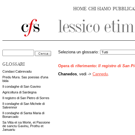
HOME
CHI SIAMO
PUBBLICA
Seleziona un glossario:
GLOSSARI
Opera di riferimento:
Il registro di San P
Condaxi Cabrevadu
Chanedos
, vedi ->
Cannedu
.
Predu Mura. Sas poesias d'una
bida
Il condaghe di San Gavino
Agricoltura di Sardegna
Il registro di San Pietro di Sorres
Il condaghe di San Michele di
Salvennor
Il condaghe di Santa Maria di
Bonarcado
Sa Vitta et sa Morte, et Passione
de sanctu Gavinu, Prothu et
Januariu