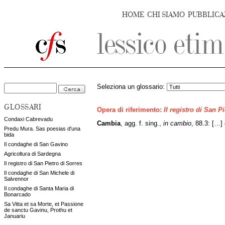
HOME
CHI SIAMO
PUBBLICA
Seleziona un glossario:
GLOSSARI
Opera di riferimento:
Il registro di San P
Condaxi Cabrevadu
Cambia
, agg. f. sing.,
in cambio
, 88.3: […]
Predu Mura. Sas poesias d'una
bida
Il condaghe di San Gavino
Agricoltura di Sardegna
Il registro di San Pietro di Sorres
Il condaghe di San Michele di
Salvennor
Il condaghe di Santa Maria di
Bonarcado
Sa Vitta et sa Morte, et Passione
de sanctu Gavinu, Prothu et
Januariu