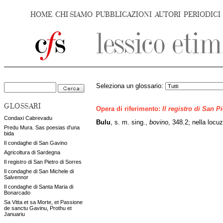
HOME
CHI SIAMO
PUBBLICAZIONI
AUTORI
PERIODICI
Seleziona un glossario:
GLOSSARI
Opera di riferimento:
Il registro di San P
Condaxi Cabrevadu
Bulu
, s. m. sing.,
bovino
, 348.2; nella locu
Predu Mura. Sas poesias d'una
bida
Il condaghe di San Gavino
Agricoltura di Sardegna
Il registro di San Pietro di Sorres
Il condaghe di San Michele di
Salvennor
Il condaghe di Santa Maria di
Bonarcado
Sa Vitta et sa Morte, et Passione
de sanctu Gavinu, Prothu et
Januariu