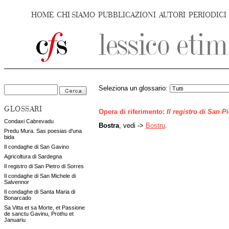
HOME
CHI SIAMO
PUBBLICAZIONI
AUTORI
PERIODICI
Seleziona un glossario:
GLOSSARI
Opera di riferimento:
Il registro di San P
Condaxi Cabrevadu
Bostra
, vedi ->
Bostru
.
Predu Mura. Sas poesias d'una
bida
Il condaghe di San Gavino
Agricoltura di Sardegna
Il registro di San Pietro di Sorres
Il condaghe di San Michele di
Salvennor
Il condaghe di Santa Maria di
Bonarcado
Sa Vitta et sa Morte, et Passione
de sanctu Gavinu, Prothu et
Januariu