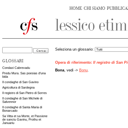
HOME
CHI SIAMO
PUBBLICA
Seleziona un glossario:
GLOSSARI
Opera di riferimento:
Il registro di San P
Condaxi Cabrevadu
Bona
, vedi ->
Bonu
.
Predu Mura. Sas poesias d'una
bida
Il condaghe di San Gavino
Agricoltura di Sardegna
Il registro di San Pietro di Sorres
Il condaghe di San Michele di
Salvennor
Il condaghe di Santa Maria di
Bonarcado
Sa Vitta et sa Morte, et Passione
de sanctu Gavinu, Prothu et
Januariu