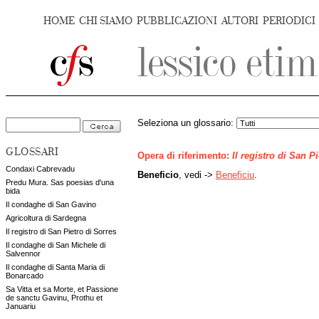
HOME
CHI SIAMO
PUBBLICAZIONI
AUTORI
PERIODICI
Seleziona un glossario:
GLOSSARI
Opera di riferimento:
Il registro di San P
Condaxi Cabrevadu
Beneficio
, vedi ->
Beneficiu
.
Predu Mura. Sas poesias d'una
bida
Il condaghe di San Gavino
Agricoltura di Sardegna
Il registro di San Pietro di Sorres
Il condaghe di San Michele di
Salvennor
Il condaghe di Santa Maria di
Bonarcado
Sa Vitta et sa Morte, et Passione
de sanctu Gavinu, Prothu et
Januariu