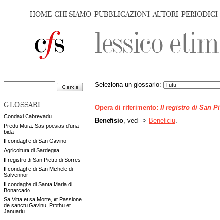
HOME
CHI SIAMO
PUBBLICAZIONI
AUTORI
PERIODICI
Seleziona un glossario:
GLOSSARI
Opera di riferimento:
Il registro di San P
Condaxi Cabrevadu
Benefisio
, vedi ->
Beneficiu
.
Predu Mura. Sas poesias d'una
bida
Il condaghe di San Gavino
Agricoltura di Sardegna
Il registro di San Pietro di Sorres
Il condaghe di San Michele di
Salvennor
Il condaghe di Santa Maria di
Bonarcado
Sa Vitta et sa Morte, et Passione
de sanctu Gavinu, Prothu et
Januariu