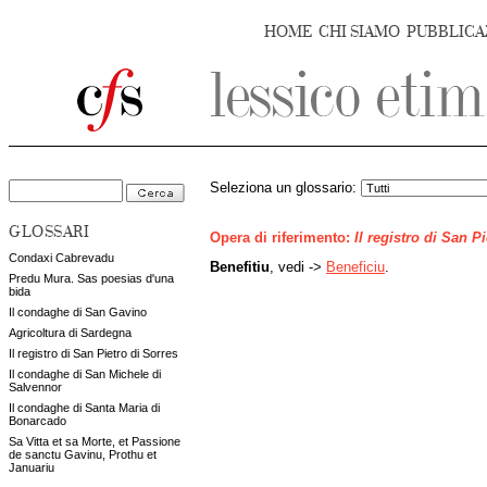
HOME
CHI SIAMO
PUBBLICA
Seleziona un glossario:
GLOSSARI
Opera di riferimento:
Il registro di San P
Condaxi Cabrevadu
Benefitiu
, vedi ->
Beneficiu
.
Predu Mura. Sas poesias d'una
bida
Il condaghe di San Gavino
Agricoltura di Sardegna
Il registro di San Pietro di Sorres
Il condaghe di San Michele di
Salvennor
Il condaghe di Santa Maria di
Bonarcado
Sa Vitta et sa Morte, et Passione
de sanctu Gavinu, Prothu et
Januariu