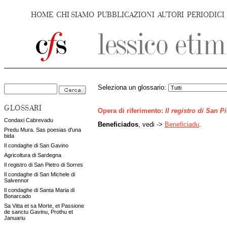
HOME
CHI SIAMO
PUBBLICAZIONI
AUTORI
PERIODICI
Seleziona un glossario:
GLOSSARI
Opera di riferimento:
Il registro di San P
Condaxi Cabrevadu
Beneficiados
, vedi ->
Beneficiadu
.
Predu Mura. Sas poesias d'una
bida
Il condaghe di San Gavino
Agricoltura di Sardegna
Il registro di San Pietro di Sorres
Il condaghe di San Michele di
Salvennor
Il condaghe di Santa Maria di
Bonarcado
Sa Vitta et sa Morte, et Passione
de sanctu Gavinu, Prothu et
Januariu