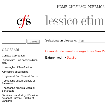
HOME
CHI SIAMO
PUBBLICA
Seleziona un glossario:
GLOSSARI
Opera di riferimento:
Il registro di San P
Condaxi Cabrevadu
Bature
, vedi ->
Batuire
.
Predu Mura. Sas poesias d'una
bida
Il condaghe di San Gavino
Agricoltura di Sardegna
Il registro di San Pietro di Sorres
Il condaghe di San Michele di
Salvennor
Il condaghe di Santa Maria di
Bonarcado
Sa Vitta et sa Morte, et Passione
de sanctu Gavinu, Prothu et
Januariu