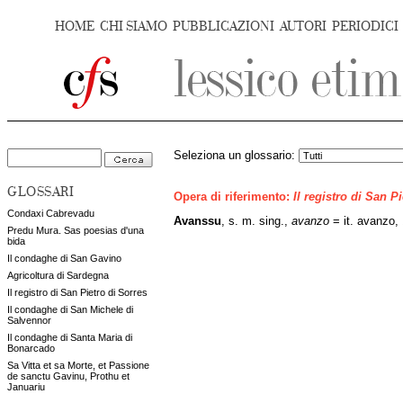
HOME
CHI SIAMO
PUBBLICAZIONI
AUTORI
PERIODICI
Seleziona un glossario:
GLOSSARI
Opera di riferimento:
Il registro di San P
Condaxi Cabrevadu
Avanssu
, s. m. sing.,
avanzo
= it. avanzo, 
Predu Mura. Sas poesias d'una
bida
Il condaghe di San Gavino
Agricoltura di Sardegna
Il registro di San Pietro di Sorres
Il condaghe di San Michele di
Salvennor
Il condaghe di Santa Maria di
Bonarcado
Sa Vitta et sa Morte, et Passione
de sanctu Gavinu, Prothu et
Januariu