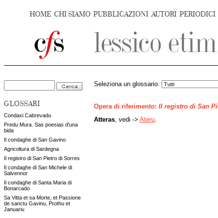
HOME
CHI SIAMO
PUBBLICAZIONI
AUTORI
PERIODICI
Seleziona un glossario:
GLOSSARI
Opera di riferimento:
Il registro di San P
Condaxi Cabrevadu
Atteras
, vedi ->
Ateru
.
Predu Mura. Sas poesias d'una
bida
Il condaghe di San Gavino
Agricoltura di Sardegna
Il registro di San Pietro di Sorres
Il condaghe di San Michele di
Salvennor
Il condaghe di Santa Maria di
Bonarcado
Sa Vitta et sa Morte, et Passione
de sanctu Gavinu, Prothu et
Januariu