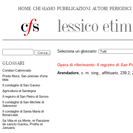
HOME
CHI SIAMO
PUBBLICAZIONI
AUTORI
PERIODICI
Seleziona un glossario:
GLOSSARI
Opera di riferimento:
Il registro di San P
Condaxi Cabrevadu
Arendadore
, s. m. sing.,
affittuario
, 239.2; 
Predu Mura. Sas poesias d'una
bida
Il condaghe di San Gavino
Agricoltura di Sardegna
Il registro di San Pietro di Sorres
Il condaghe di San Michele di
Salvennor
Il condaghe di Santa Maria di
Bonarcado
Sa Vitta et sa Morte, et Passione
de sanctu Gavinu, Prothu et
Januariu