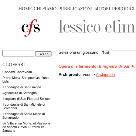
HOME
CHI SIAMO
PUBBLICAZIONI
AUTORI
PERIODICI
Seleziona un glossario:
GLOSSARI
Opera di riferimento:
Il registro di San P
Condaxi Cabrevadu
Archipreide
, vedi ->
Archiprede
.
Predu Mura. Sas poesias d'una
bida
Il condaghe di San Gavino
Agricoltura di Sardegna
Il registro di San Pietro di Sorres
Il condaghe di San Michele di
Salvennor
Il condaghe di Santa Maria di
Bonarcado
Sa Vitta et sa Morte, et Passione
de sanctu Gavinu, Prothu et
Januariu