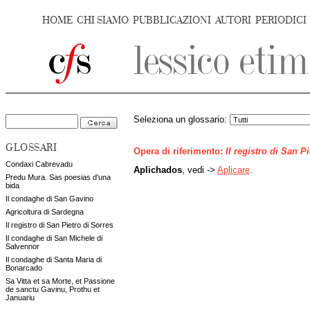
HOME
CHI SIAMO
PUBBLICAZIONI
AUTORI
PERIODICI
Seleziona un glossario:
GLOSSARI
Opera di riferimento:
Il registro di San P
Condaxi Cabrevadu
Aplichados
, vedi ->
Aplicare
.
Predu Mura. Sas poesias d'una
bida
Il condaghe di San Gavino
Agricoltura di Sardegna
Il registro di San Pietro di Sorres
Il condaghe di San Michele di
Salvennor
Il condaghe di Santa Maria di
Bonarcado
Sa Vitta et sa Morte, et Passione
de sanctu Gavinu, Prothu et
Januariu