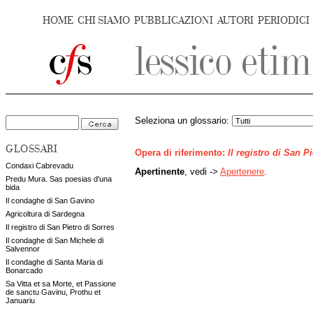
HOME
CHI SIAMO
PUBBLICAZIONI
AUTORI
PERIODICI
Seleziona un glossario:
GLOSSARI
Opera di riferimento:
Il registro di San P
Condaxi Cabrevadu
Apertinente
, vedi ->
Apertenere
.
Predu Mura. Sas poesias d'una
bida
Il condaghe di San Gavino
Agricoltura di Sardegna
Il registro di San Pietro di Sorres
Il condaghe di San Michele di
Salvennor
Il condaghe di Santa Maria di
Bonarcado
Sa Vitta et sa Morte, et Passione
de sanctu Gavinu, Prothu et
Januariu