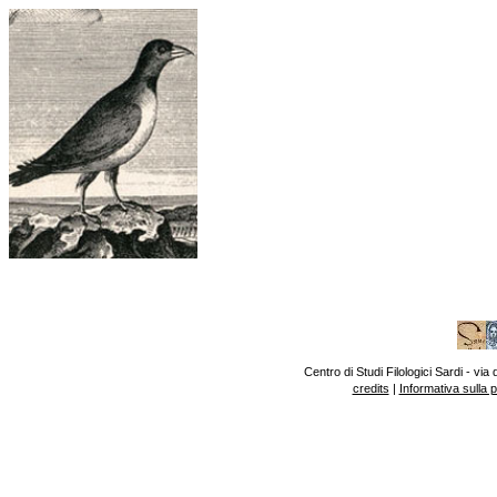
Centro di Studi Filologici Sardi - v
credits
|
Informativa sulla 