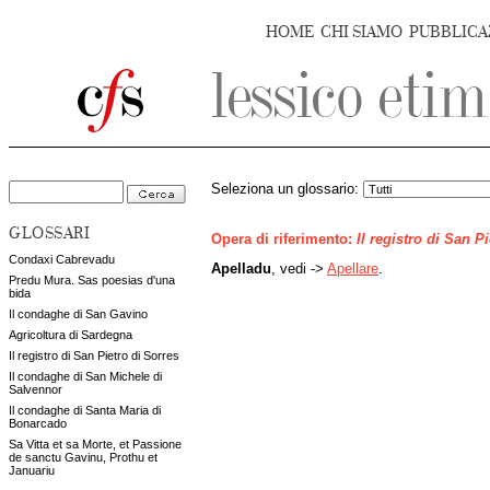
HOME
CHI SIAMO
PUBBLICA
Seleziona un glossario:
GLOSSARI
Opera di riferimento:
Il registro di San P
Condaxi Cabrevadu
Apelladu
, vedi ->
Apellare
.
Predu Mura. Sas poesias d'una
bida
Il condaghe di San Gavino
Agricoltura di Sardegna
Il registro di San Pietro di Sorres
Il condaghe di San Michele di
Salvennor
Il condaghe di Santa Maria di
Bonarcado
Sa Vitta et sa Morte, et Passione
de sanctu Gavinu, Prothu et
Januariu