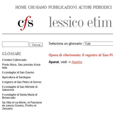
HOME
CHI SIAMO
PUBBLICAZIONI
AUTORI
PERIODICI
Seleziona un glossario:
GLOSSARI
Opera di riferimento:
Il registro di San P
Condaxi Cabrevadu
Aparat
, vedi ->
Aparire
.
Predu Mura. Sas poesias d'una
bida
Il condaghe di San Gavino
Agricoltura di Sardegna
Il registro di San Pietro di Sorres
Il condaghe di San Michele di
Salvennor
Il condaghe di Santa Maria di
Bonarcado
Sa Vitta et sa Morte, et Passione
de sanctu Gavinu, Prothu et
Januariu