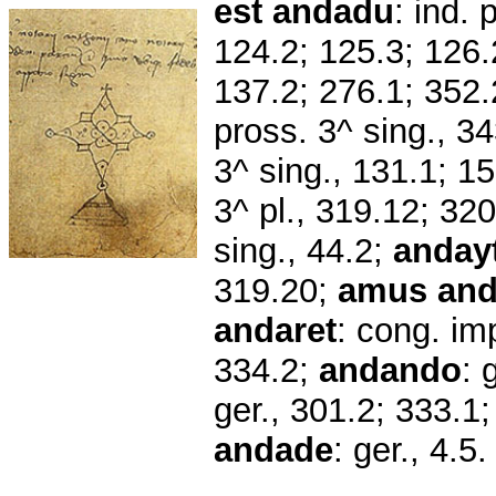
est andadu
: ind. 
124.2; 125.3; 126.
137.2; 276.1; 352
pross. 3^ sing., 34
3^ sing., 131.1; 1
3^ pl., 319.12; 32
sing., 44.2;
anday
319.20;
amus
and
andaret
: cong. imp
334.2;
andando
: 
ger., 301.2; 333.1
andade
: ger., 4.5.