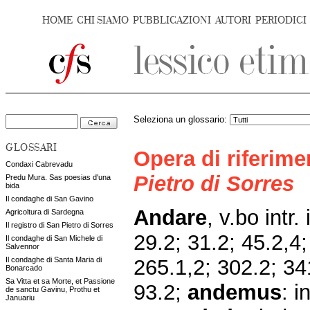
HOME
CHI SIAMO
PUBBLICAZIONI
AUTORI
PERIODICI
Seleziona un glossario:
GLOSSARI
Opera di riferim
Condaxi Cabrevadu
Pietro di Sorres
Predu Mura. Sas poesias d'una
bida
Il condaghe di San Gavino
Andare
, v.bo intr.
Agricoltura di Sardegna
Il registro di San Pietro di Sorres
29.2; 31.2; 45.2,4;
Il condaghe di San Michele di
Salvennor
265.1,2; 302.2; 34
Il condaghe di Santa Maria di
Bonarcado
Sa Vitta et sa Morte, et Passione
93.2;
andemus
:
i
de sanctu Gavinu, Prothu et
Januariu