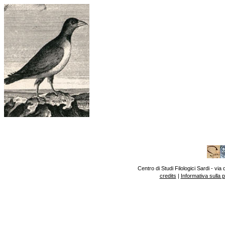
Centro di Studi Filologici Sardi - v
credits
|
Informativa sulla 