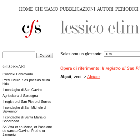
HOME
CHI SIAMO
PUBBLICAZIONI
AUTORI
PERIODICI
Seleziona un glossario:
GLOSSARI
Opera di riferimento:
Il registro di San P
Condaxi Cabrevadu
Alçait
, vedi ->
Alciare
.
Predu Mura. Sas poesias d'una
bida
Il condaghe di San Gavino
Agricoltura di Sardegna
Il registro di San Pietro di Sorres
Il condaghe di San Michele di
Salvennor
Il condaghe di Santa Maria di
Bonarcado
Sa Vitta et sa Morte, et Passione
de sanctu Gavinu, Prothu et
Januariu