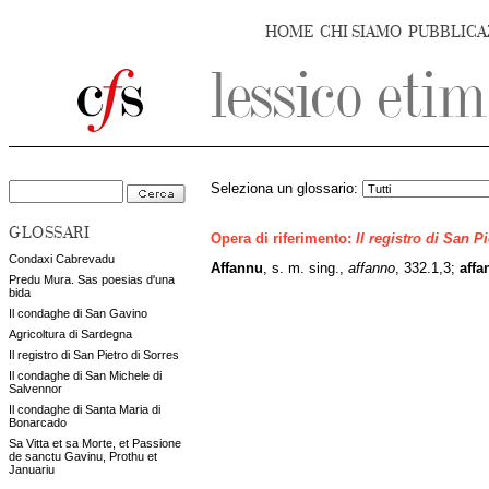
HOME
CHI SIAMO
PUBBLICA
Seleziona un glossario:
GLOSSARI
Opera di riferimento:
Il registro di San P
Condaxi Cabrevadu
Affannu
, s. m. sing.,
affanno
, 332.1,3;
affa
Predu Mura. Sas poesias d'una
bida
Il condaghe di San Gavino
Agricoltura di Sardegna
Il registro di San Pietro di Sorres
Il condaghe di San Michele di
Salvennor
Il condaghe di Santa Maria di
Bonarcado
Sa Vitta et sa Morte, et Passione
de sanctu Gavinu, Prothu et
Januariu