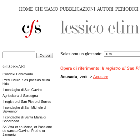
HOME
CHI SIAMO
PUBBLICAZIONI
AUTORI
PERIODICI
Seleziona un glossario:
GLOSSARI
Opera di riferimento:
Il registro di San P
Condaxi Cabrevadu
Acusadu
, vedi ->
Acusare
.
Predu Mura. Sas poesias d'una
bida
Il condaghe di San Gavino
Agricoltura di Sardegna
Il registro di San Pietro di Sorres
Il condaghe di San Michele di
Salvennor
Il condaghe di Santa Maria di
Bonarcado
Sa Vitta et sa Morte, et Passione
de sanctu Gavinu, Prothu et
Januariu