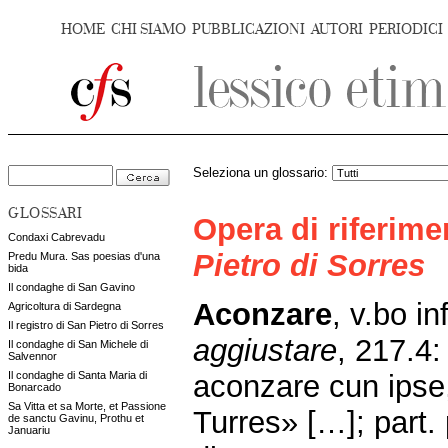
HOME
CHI SIAMO
PUBBLICAZIONI
AUTORI
PERIODICI
Seleziona un glossario:
GLOSSARI
Opera di riferim
Condaxi Cabrevadu
Pietro di Sorres
Predu Mura. Sas poesias d'una
bida
Il condaghe di San Gavino
Aconzare
, v.bo in
Agricoltura di Sardegna
Il registro di San Pietro di Sorres
aggiustare
, 217.4
Il condaghe di San Michele di
Salvennor
aconzare cun ipse,
Il condaghe di Santa Maria di
Bonarcado
Sa Vitta et sa Morte, et Passione
Turres» […]; part.
de sanctu Gavinu, Prothu et
Januariu