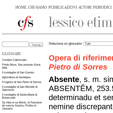
HOME
CHI SIAMO
PUBBLICAZIONI
AUTORI
PERIODICI
Seleziona un glossario:
GLOSSARI
Opera di riferim
Condaxi Cabrevadu
Pietro di Sorres
Predu Mura. Sas poesias d'una
bida
Il condaghe di San Gavino
Absente
, s. m. si
Agricoltura di Sardegna
Il registro di San Pietro di Sorres
ABSENTĔM, 253.5:
Il condaghe di San Michele di
Salvennor
determinadu et se
Il condaghe di Santa Maria di
Bonarcado
Sa Vitta et sa Morte, et Passione
nemine discrepant
de sanctu Gavinu, Prothu et
Januariu