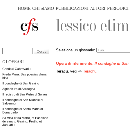
HOME
CHI SIAMO
PUBBLICAZIONI
AUTORI
PERIODICI
Seleziona un glossario:
GLOSSARI
Opera di riferimento:
Il condaghe di San
Condaxi Cabrevadu
Teracu
, vedi ->
Terachu
.
Predu Mura. Sas poesias d'una
bida
Il condaghe di San Gavino
Agricoltura di Sardegna
Il registro di San Pietro di Sorres
Il condaghe di San Michele di
Salvennor
Il condaghe di Santa Maria di
Bonarcado
Sa Vitta et sa Morte, et Passione
de sanctu Gavinu, Prothu et
Januariu