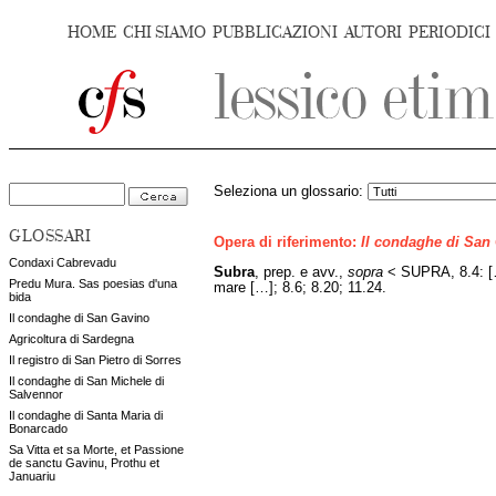
HOME
CHI SIAMO
PUBBLICAZIONI
AUTORI
PERIODICI
Seleziona un glossario:
GLOSSARI
Opera di riferimento:
Il condaghe di San
Condaxi Cabrevadu
Subra
, prep. e avv.,
sopra
< SUPRA, 8.4: […
Predu Mura. Sas poesias d'una
mare […]; 8.6; 8.20; 11.24.
bida
Il condaghe di San Gavino
Agricoltura di Sardegna
Il registro di San Pietro di Sorres
Il condaghe di San Michele di
Salvennor
Il condaghe di Santa Maria di
Bonarcado
Sa Vitta et sa Morte, et Passione
de sanctu Gavinu, Prothu et
Januariu