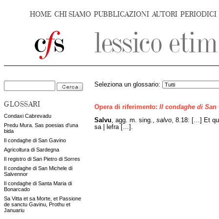
HOME
CHI SIAMO
PUBBLICAZIONI
AUTORI
PERIODICI
Seleziona un glossario:
GLOSSARI
Opera di riferimento:
Il condaghe di San
Condaxi Cabrevadu
Salvu
, agg. m. sing.,
salvo
, 8.18: […] Et q
Predu Mura. Sas poesias d'una
sa | lefra […].
bida
Il condaghe di San Gavino
Agricoltura di Sardegna
Il registro di San Pietro di Sorres
Il condaghe di San Michele di
Salvennor
Il condaghe di Santa Maria di
Bonarcado
Sa Vitta et sa Morte, et Passione
de sanctu Gavinu, Prothu et
Januariu