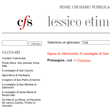
HOME
CHI SIAMO
PUBBLICA
Seleziona un glossario:
GLOSSARI
Opera di riferimento:
Il condaghe di San
Condaxi Cabrevadu
Primargios
, vedi ->
Primargiu
.
Predu Mura. Sas poesias d'una
bida
Il condaghe di San Gavino
Agricoltura di Sardegna
Il registro di San Pietro di Sorres
Il condaghe di San Michele di
Salvennor
Il condaghe di Santa Maria di
Bonarcado
Sa Vitta et sa Morte, et Passione
de sanctu Gavinu, Prothu et
Januariu