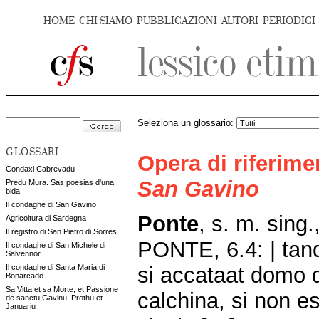
HOME
CHI SIAMO
PUBBLICAZIONI
AUTORI
PERIODICI
Seleziona un glossario:
GLOSSARI
Opera di riferim
Condaxi Cabrevadu
San Gavino
Predu Mura. Sas poesias d'una
bida
Il condaghe di San Gavino
Ponte
, s. m. sing.
Agricoltura di Sardegna
Il registro di San Pietro di Sorres
PONTE, 6.4: | tand
Il condaghe di San Michele di
Salvennor
si accataat domo q
Il condaghe di Santa Maria di
Bonarcado
Sa Vitta et sa Morte, et Passione
calchina, si non es
de sanctu Gavinu, Prothu et
Januariu