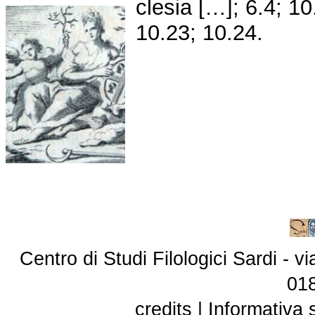
clesia […]; 6.4; 10
10.23; 10.24.
Centro di Studi Filologici Sardi - 
01
credits
|
Informativa 