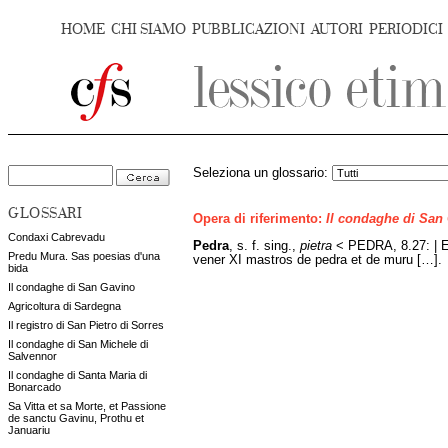
HOME
CHI SIAMO
PUBBLICAZIONI
AUTORI
PERIODICI
Seleziona un glossario:
GLOSSARI
Opera di riferimento:
Il condaghe di San
Condaxi Cabrevadu
Pedra
, s. f. sing.,
pietra
< PEDRA, 8.27: | Et
Predu Mura. Sas poesias d'una
vener XI mastros de pedra et de muru […].
bida
Il condaghe di San Gavino
Agricoltura di Sardegna
Il registro di San Pietro di Sorres
Il condaghe di San Michele di
Salvennor
Il condaghe di Santa Maria di
Bonarcado
Sa Vitta et sa Morte, et Passione
de sanctu Gavinu, Prothu et
Januariu