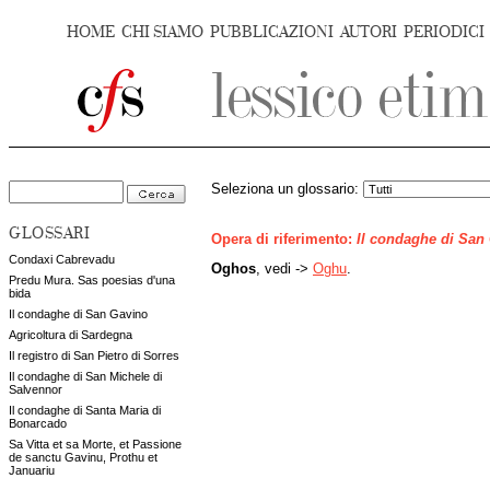
HOME
CHI SIAMO
PUBBLICAZIONI
AUTORI
PERIODICI
Seleziona un glossario:
GLOSSARI
Opera di riferimento:
Il condaghe di San
Condaxi Cabrevadu
Oghos
, vedi ->
Oghu
.
Predu Mura. Sas poesias d'una
bida
Il condaghe di San Gavino
Agricoltura di Sardegna
Il registro di San Pietro di Sorres
Il condaghe di San Michele di
Salvennor
Il condaghe di Santa Maria di
Bonarcado
Sa Vitta et sa Morte, et Passione
de sanctu Gavinu, Prothu et
Januariu