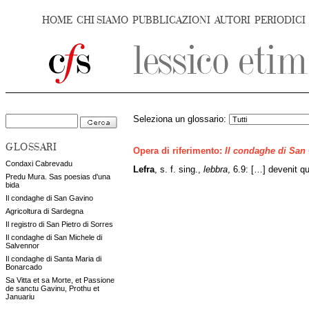
HOME
CHI SIAMO
PUBBLICAZIONI
AUTORI
PERIODICI
Seleziona un glossario:
GLOSSARI
Opera di riferimento:
Il condaghe di San
Condaxi Cabrevadu
Lefra
, s. f. sing.,
lebbra
, 6.9: […] devenit qu
Predu Mura. Sas poesias d'una
bida
Il condaghe di San Gavino
Agricoltura di Sardegna
Il registro di San Pietro di Sorres
Il condaghe di San Michele di
Salvennor
Il condaghe di Santa Maria di
Bonarcado
Sa Vitta et sa Morte, et Passione
de sanctu Gavinu, Prothu et
Januariu