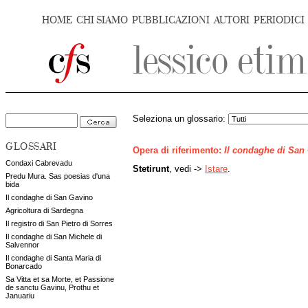
HOME
CHI SIAMO
PUBBLICAZIONI
AUTORI
PERIODICI
Seleziona un glossario:
GLOSSARI
Opera di riferimento:
Il condaghe di San
Condaxi Cabrevadu
Stetirunt
, vedi ->
Istare
.
Predu Mura. Sas poesias d'una
bida
Il condaghe di San Gavino
Agricoltura di Sardegna
Il registro di San Pietro di Sorres
Il condaghe di San Michele di
Salvennor
Il condaghe di Santa Maria di
Bonarcado
Sa Vitta et sa Morte, et Passione
de sanctu Gavinu, Prothu et
Januariu