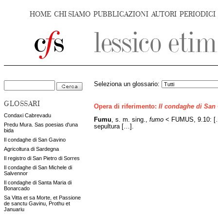
HOME
CHI SIAMO
PUBBLICAZIONI
AUTORI
PERIODICI
Seleziona un glossario:
GLOSSARI
Opera di riferimento:
Il condaghe di San
Condaxi Cabrevadu
Fumu
, s. m. sing.,
fumo
< FUMUS, 9.10: […] 
Predu Mura. Sas poesias d'una
sepultura […].
bida
Il condaghe di San Gavino
Agricoltura di Sardegna
Il registro di San Pietro di Sorres
Il condaghe di San Michele di
Salvennor
Il condaghe di Santa Maria di
Bonarcado
Sa Vitta et sa Morte, et Passione
de sanctu Gavinu, Prothu et
Januariu