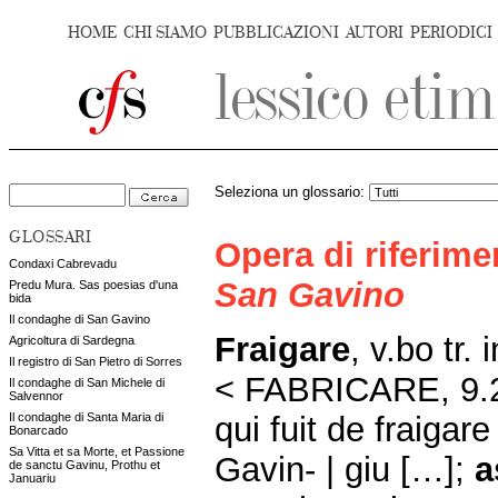
HOME
CHI SIAMO
PUBBLICAZIONI
AUTORI
PERIODICI
Seleziona un glossario:
GLOSSARI
Opera di riferim
Condaxi Cabrevadu
San Gavino
Predu Mura. Sas poesias d'una
bida
Il condaghe di San Gavino
Fraigare
, v.bo tr. 
Agricoltura di Sardegna
Il registro di San Pietro di Sorres
< FABRICARE, 9.21
Il condaghe di San Michele di
Salvennor
qui fuit de fraigar
Il condaghe di Santa Maria di
Bonarcado
Sa Vitta et sa Morte, et Passione
Gavin- | giu […];
a
de sanctu Gavinu, Prothu et
Januariu