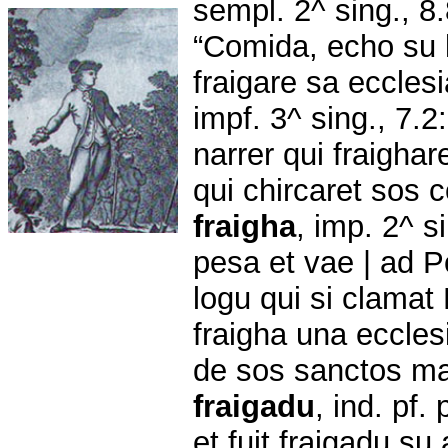
sempl. 2^ sing., 8.8
“Comida, echo su l
fraigare sa eccles
impf. 3^ sing., 7.2: 
narrer qui fraighare
qui chircaret sos 
fraigha
, imp. 2^ s
pesa et vae | ad P
logu qui si clamat 
fraigha una eccles
de sos sanctos ma
fraigadu
, ind. pf.
et fuit fraigadu su