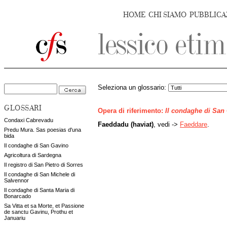
HOME
CHI SIAMO
PUBBLICA
Seleziona un glossario:
GLOSSARI
Opera di riferimento:
Il condaghe di San
Condaxi Cabrevadu
Faeddadu (haviat)
, vedi ->
Faeddare
.
Predu Mura. Sas poesias d'una
bida
Il condaghe di San Gavino
Agricoltura di Sardegna
Il registro di San Pietro di Sorres
Il condaghe di San Michele di
Salvennor
Il condaghe di Santa Maria di
Bonarcado
Sa Vitta et sa Morte, et Passione
de sanctu Gavinu, Prothu et
Januariu