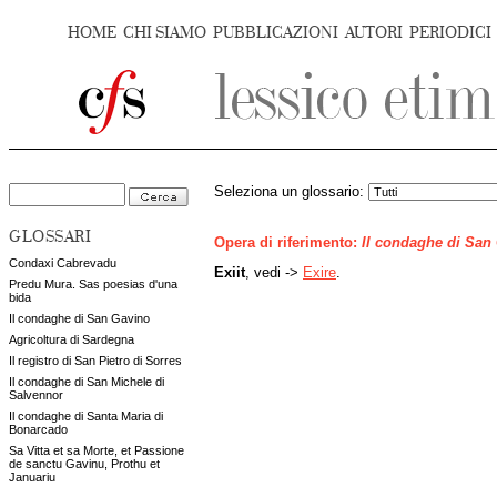
HOME
CHI SIAMO
PUBBLICAZIONI
AUTORI
PERIODICI
Seleziona un glossario:
GLOSSARI
Opera di riferimento:
Il condaghe di San
Condaxi Cabrevadu
Exiit
, vedi ->
Exire
.
Predu Mura. Sas poesias d'una
bida
Il condaghe di San Gavino
Agricoltura di Sardegna
Il registro di San Pietro di Sorres
Il condaghe di San Michele di
Salvennor
Il condaghe di Santa Maria di
Bonarcado
Sa Vitta et sa Morte, et Passione
de sanctu Gavinu, Prothu et
Januariu