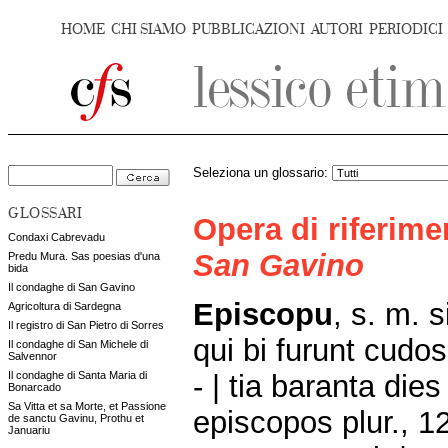
HOME
CHI SIAMO
PUBBLICAZIONI
AUTORI
PERIODICI
Seleziona un glossario:
GLOSSARI
Opera di riferim
Condaxi Cabrevadu
San Gavino
Predu Mura. Sas poesias d'una
bida
Il condaghe di San Gavino
Episcopu
, s. m. 
Agricoltura di Sardegna
Il registro di San Pietro di Sorres
qui bi furunt cudos
Il condaghe di San Michele di
Salvennor
- | tia baranta die
Il condaghe di Santa Maria di
Bonarcado
Sa Vitta et sa Morte, et Passione
episcopos plur., 12
de sanctu Gavinu, Prothu et
Januariu