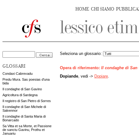
HOME
CHI SIAMO
PUBBLICA
Seleziona un glossario:
GLOSSARI
Opera di riferimento:
Il condaghe di San
Condaxi Cabrevadu
Dopiande
, vedi ->
Dopiare
.
Predu Mura. Sas poesias d'una
bida
Il condaghe di San Gavino
Agricoltura di Sardegna
Il registro di San Pietro di Sorres
Il condaghe di San Michele di
Salvennor
Il condaghe di Santa Maria di
Bonarcado
Sa Vitta et sa Morte, et Passione
de sanctu Gavinu, Prothu et
Januariu