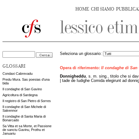
HOME
CHI SIAMO
PUBBLICA
Seleziona un glossario:
GLOSSARI
Opera di riferimento:
Il condaghe di San
Condaxi Cabrevadu
Donnigheddu
, s. m. sing., titolo che si d
Predu Mura. Sas poesias d'una
| tade de Iudighe Comida elegirunt ad donni
bida
Il condaghe di San Gavino
Agricoltura di Sardegna
Il registro di San Pietro di Sorres
Il condaghe di San Michele di
Salvennor
Il condaghe di Santa Maria di
Bonarcado
Sa Vitta et sa Morte, et Passione
de sanctu Gavinu, Prothu et
Januariu