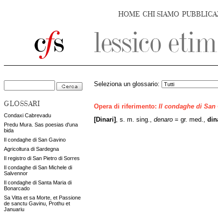
HOME
CHI SIAMO
PUBBLICA
Seleziona un glossario:
GLOSSARI
Opera di riferimento:
Il condaghe di San
Condaxi Cabrevadu
[Dinari]
, s. m. sing.,
denaro
= gr. med.,
din
Predu Mura. Sas poesias d'una
bida
Il condaghe di San Gavino
Agricoltura di Sardegna
Il registro di San Pietro di Sorres
Il condaghe di San Michele di
Salvennor
Il condaghe di Santa Maria di
Bonarcado
Sa Vitta et sa Morte, et Passione
de sanctu Gavinu, Prothu et
Januariu