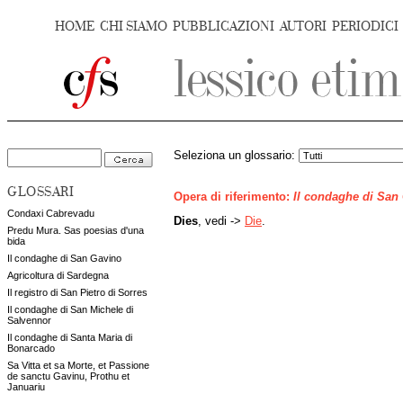
HOME
CHI SIAMO
PUBBLICAZIONI
AUTORI
PERIODICI
Seleziona un glossario:
GLOSSARI
Opera di riferimento:
Il condaghe di San
Condaxi Cabrevadu
Dies
, vedi ->
Die
.
Predu Mura. Sas poesias d'una
bida
Il condaghe di San Gavino
Agricoltura di Sardegna
Il registro di San Pietro di Sorres
Il condaghe di San Michele di
Salvennor
Il condaghe di Santa Maria di
Bonarcado
Sa Vitta et sa Morte, et Passione
de sanctu Gavinu, Prothu et
Januariu