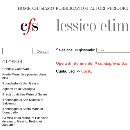
HOME
CHI SIAMO
PUBBLICAZIONI
AUTORI
PERIODICI
Seleziona un glossario:
GLOSSARI
Opera di riferimento:
Il condaghe di San
Condaxi Cabrevadu
Custa
, vedi ->
Custu
.
Predu Mura. Sas poesias d'una
bida
Il condaghe di San Gavino
Agricoltura di Sardegna
Il registro di San Pietro di Sorres
Il condaghe di San Michele di
Salvennor
Il condaghe di Santa Maria di
Bonarcado
Sa Vitta et sa Morte, et Passione
de sanctu Gavinu, Prothu et
Januariu