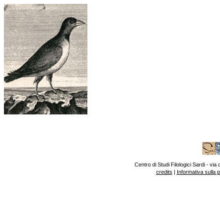
Centro di Studi Filologici Sardi - v
credits
|
Informativa sulla 