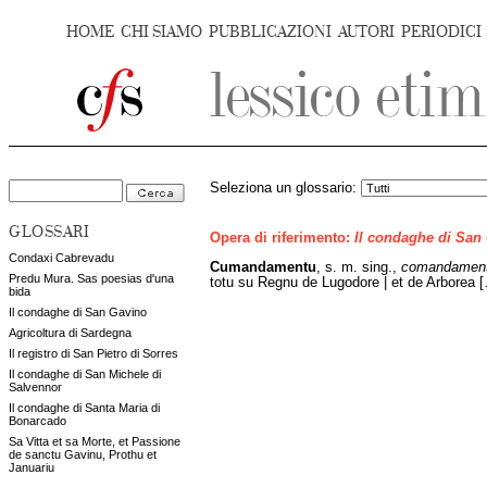
HOME
CHI SIAMO
PUBBLICAZIONI
AUTORI
PERIODICI
Seleziona un glossario:
GLOSSARI
Opera di riferimento:
Il condaghe di San
Condaxi Cabrevadu
Cumandamentu
, s. m. sing.,
comandamen
Predu Mura. Sas poesias d'una
totu su Regnu de Lugodore | et de Arborea 
bida
Il condaghe di San Gavino
Agricoltura di Sardegna
Il registro di San Pietro di Sorres
Il condaghe di San Michele di
Salvennor
Il condaghe di Santa Maria di
Bonarcado
Sa Vitta et sa Morte, et Passione
de sanctu Gavinu, Prothu et
Januariu